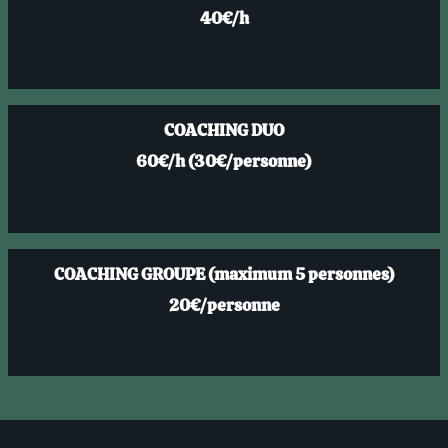
40€/h
COACHING DUO
60€/h (30€/personne)
COACHING GROUPE (maximum 5 personnes)
20€/personne